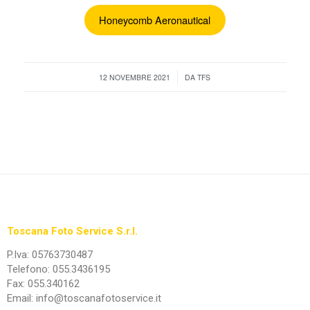
Honeycomb Aeronautical
/
12 NOVEMBRE 2021
DA
TFS
Toscana Foto Service S.r.l.
P.Iva: 05763730487
Telefono: 055.3436195
Fax: 055.340162
Email: info@toscanafotoservice.it