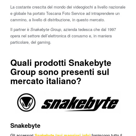
La costante crescita del mondo dei videogiochi a livello nazionale
e globale ha portato Toscana Foto Service ad intraprendere un
cammino, a livello di distribuzione, in questo mercato.
Il partner è
Snakebyte Group
, azienda tedesca che dal 1997
opera nel settore dell’elettronica di conusmo e, in maniera
particolare, del gaming.
Quali prodotti Snakebyte
Group sono presenti sul
mercato italiano?
Snakebyte
Gli accessori
Snakebyte
(qui maggiori info)
forniscono tutto il