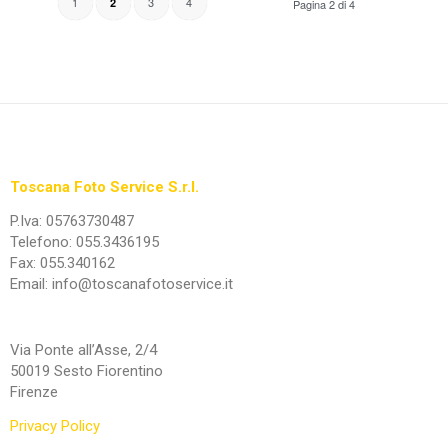
1
3
4
2
Pagina 2 di 4
Toscana Foto Service S.r.l.
P.Iva: 05763730487
Telefono: 055.3436195
Fax: 055.340162
Email: info@toscanafotoservice.it
Via Ponte all’Asse, 2/4
50019 Sesto Fiorentino
Firenze
Privacy Policy