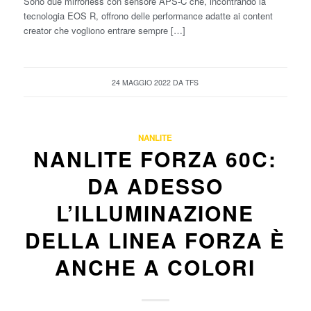
Sono due mirrorless con sensore APS-C che, incontrando la
tecnologia EOS R, offrono delle performance adatte ai content
creator che vogliono entrare sempre […]
24 MAGGIO 2022
DA
TFS
NANLITE
NANLITE FORZA 60C:
DA ADESSO
L’ILLUMINAZIONE
DELLA LINEA FORZA È
ANCHE A COLORI