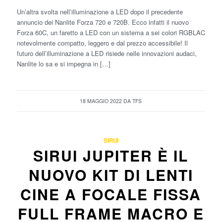
Un’altra svolta nell’illuminazione a LED dopo il precedente
annuncio dei Nanlite Forza 720 e 720B. Ecco infatti il nuovo
Forza 60C, un faretto a LED con un sistema a sei colori RGBLAC
notevolmente compatto, leggero e dal prezzo accessibile! Il
futuro dell’illuminazione a LED risiede nelle innovazioni audaci,
Nanlite lo sa e si impegna in […]
18 MAGGIO 2022
DA
TFS
SIRUI
SIRUI JUPITER È IL
NUOVO KIT DI LENTI
CINE A FOCALE FISSA
FULL FRAME MACRO E