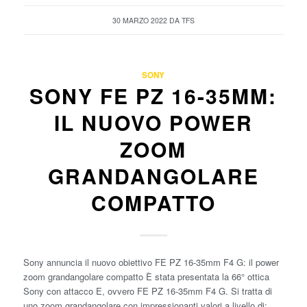
30 MARZO 2022
DA
TFS
SONY
SONY FE PZ 16-35MM:
IL NUOVO POWER
ZOOM
GRANDANGOLARE
COMPATTO
Sony annuncia il nuovo obiettivo FE PZ 16-35mm F4 G: il power
zoom grandangolare compatto È stata presentata la 66° ottica
Sony con attacco E, ovvero FE PZ 16-35mm F4 G. Si tratta di
uno zoom grandangolare con impressionanti valori a livello di: