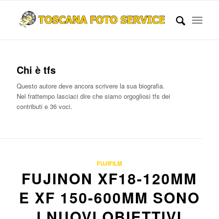
Chi è
tfs
Questo autore deve ancora scrivere la sua biografia.
Nel frattempo lasciaci dire che siamo orgogliosi
tfs
dei
contributi e 36 voci.
FUJIFILM
FUJINON XF18-120MM
E XF 150-600MM SONO
I NUOVI OBIETTIVI