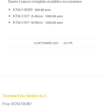
Questo il prezzo consigliato al pubblico iva compresa:
X-T30 II BODY 929,99 euro
X-T30 II KIT 15-45mm 1069,99 euro
X-T30 II KIT 18-55mm 1329,99 euro
/
13 SETTEMBRE 2021
DA
TFS
Toscana Foto Service S.r.l.
P.Iva: 05763730487