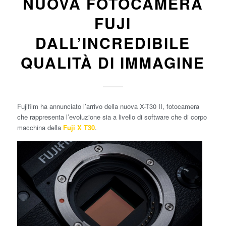
NUOVA FOTOCAMERA
FUJI
DALL’INCREDIBILE
QUALITÀ DI IMMAGINE
Fujifilm ha annunciato l’arrivo della nuova X-T30 II, fotocamera
che rappresenta l’evoluzione sia a livello di software che di corpo
macchina della
Fuji X T30
.