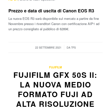
Prezzo e data di uscita di Canon EOS R3
La nuova EOS R3 sarà disponibile sul mercato a partire da fine
Novembre presso i rivenditori Canon con certificazione AIP1 ad
un prezzo consigliato al pubblico di 6289€.
/
22 SETTEMBRE 2021
DA
TFS
FUJIFILM
FUJIFILM GFX 50S II:
LA NUOVA MEDIO
FORMATO FUJI AD
ALTA RISOLUZIONE