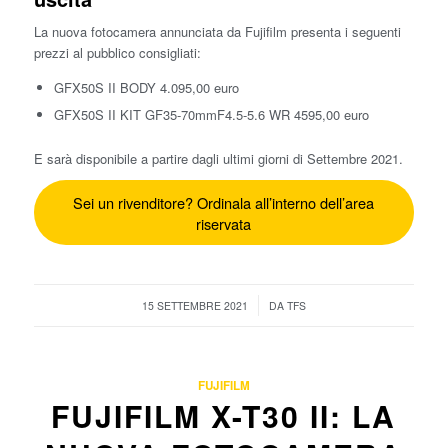
La nuova fotocamera annunciata da Fujifilm presenta i seguenti
prezzi al pubblico consigliati:
GFX50S II BODY 4.095,00 euro
GFX50S II KIT GF35-70mmF4.5-5.6 WR 4595,00 euro
E sarà disponibile a partire dagli ultimi giorni di Settembre 2021.
Sei un rivenditore? Ordinala all’interno dell’area
riservata
/
15 SETTEMBRE 2021
DA
TFS
FUJIFILM
FUJIFILM X-T30 II: LA