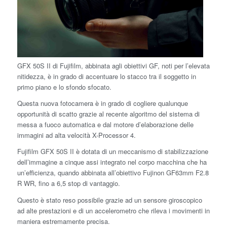
GFX 50S II di Fujifilm, abbinata agli obiettivi GF, noti per l’elevata
nitidezza, è in grado di accentuare lo stacco tra il soggetto in
primo piano e lo sfondo sfocato.
Questa nuova fotocamera è in grado di cogliere qualunque
opportunità di scatto grazie al recente algoritmo del sistema di
messa a fuoco automatica e dal motore d’elaborazione delle
immagini ad alta velocità X-Processor 4.
Fujifilm GFX 50S II è dotata di un meccanismo di stabilizzazione
dell’immagine a cinque assi integrato nel corpo macchina che ha
un’efficienza, quando abbinata all’obiettivo Fujinon GF63mm F2.8
R WR, fino a 6,5 stop di vantaggio.
Questo è stato reso possibile grazie ad un sensore giroscopico
ad alte prestazioni e di un accelerometro che rileva i movimenti in
maniera estremamente precisa.